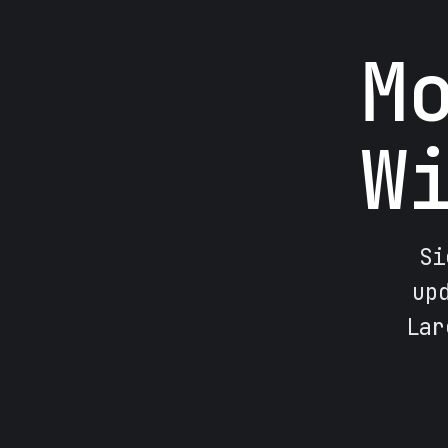
M
W
Si
up
Lar