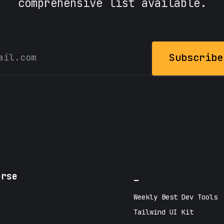
comprehensive list available.
Subscribe
erse
_
Weekly Best Dev Tools
Tailwind UI Kit