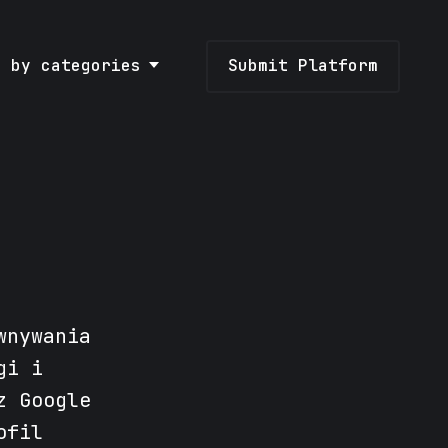
e by categories
Submit Platform
wnywania
gi i
z Google
ofil