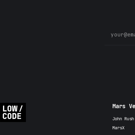
Mars V
John Rush
MarsX