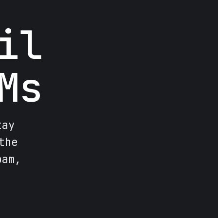
il
Ms
tay
the
pam,