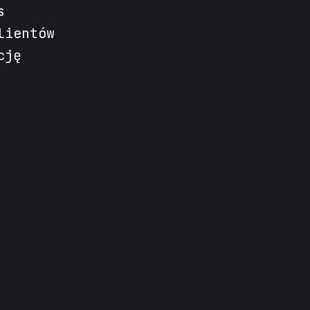
s
lientów
cję